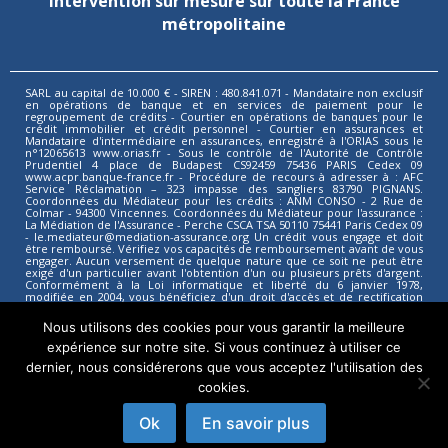
Intervention sur mesure sur toute la France
métropolitaine
SARL au capital de 10.000 € - SIREN : 480.841.071 - Mandataire non exclusif
en opérations de banque et en services de paiement pour le
regroupement de crédits - Courtier en opérations de banques pour le
crédit immobilier et crédit personnel - Courtier en assurances et
Mandataire d'intermédiaire en assurances, enregistré à l'ORIAS sous le
n°12065613 www.orias.fr - Sous le contrôle de l'Autorité de Contrôle
Prudentiel 4 place de Budapest CS92459 75436 PARIS Cedex 09
www.acpr.banque-france.fr - Procédure de recours à adresser à : AFC
Service Réclamation – 323 impasse des sangliers 83790 PIGNANS.
Coordonnées du Médiateur pour les crédits : ANM CONSO - 2 Rue de
Colmar - 94300 Vincennes. Coordonnées du Médiateur pour l'assurance :
La Médiation de l'Assurance - Perche CSCA TSA 50110 75441 Paris Cedex 09
- le.mediateur@mediation-assurance.org Un crédit vous engage et doit
être remboursé. Vérifiez vos capacités de remboursement avant de vous
engager. Aucun versement de quelque nature que ce soit ne peut être
exigé d'un particulier avant l'obtention d'un ou plusieurs prêts d'argent.
Conformément à la Loi informatique et liberté du 6 janvier 1978,
modifiée en 2004, vous bénéficiez d'un droit d'accès et de rectification
aux informations qui vous concernent. RC PRO MMA n°127 128 672 à
hauteur de 800.000 € par période d'assurance.
Nous utilisons des cookies pour vous garantir la meilleure
expérience sur notre site. Si vous continuez à utiliser ce
Moderatio est membre du réseau By Soluce
dernier, nous considérerons que vous acceptez l'utilisation des
cookies.
Ok
En savoir plus