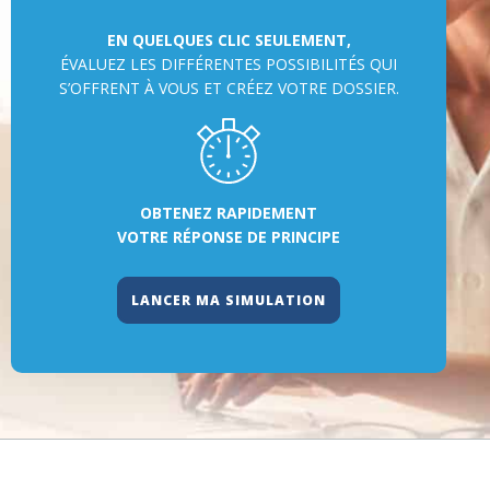
EN QUELQUES CLIC SEULEMENT,
ÉVALUEZ LES DIFFÉRENTES POSSIBILITÉS QUI
S’OFFRENT À VOUS ET CRÉEZ VOTRE DOSSIER.
OBTENEZ RAPIDEMENT
VOTRE RÉPONSE DE PRINCIPE
LANCER MA SIMULATION