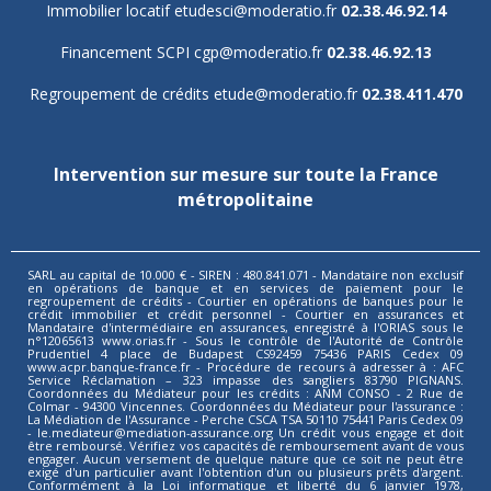
Immobilier locatif
etudesci@moderatio.fr
02.38.46.92.14
Financement SCPI
cgp@moderatio.fr
02.38.46.92.13
Regroupement de crédits
etude@moderatio.fr
02.38.411.470
Intervention sur mesure sur toute la France
métropolitaine
SARL au capital de 10.000 € - SIREN : 480.841.071 - Mandataire non exclusif
en opérations de banque et en services de paiement pour le
regroupement de crédits - Courtier en opérations de banques pour le
crédit immobilier et crédit personnel - Courtier en assurances et
Mandataire d'intermédiaire en assurances, enregistré à l'ORIAS sous le
n°12065613 www.orias.fr - Sous le contrôle de l'Autorité de Contrôle
Prudentiel 4 place de Budapest CS92459 75436 PARIS Cedex 09
www.acpr.banque-france.fr - Procédure de recours à adresser à : AFC
Service Réclamation – 323 impasse des sangliers 83790 PIGNANS.
Coordonnées du Médiateur pour les crédits : ANM CONSO - 2 Rue de
Colmar - 94300 Vincennes. Coordonnées du Médiateur pour l'assurance :
La Médiation de l'Assurance - Perche CSCA TSA 50110 75441 Paris Cedex 09
- le.mediateur@mediation-assurance.org Un crédit vous engage et doit
être remboursé. Vérifiez vos capacités de remboursement avant de vous
engager. Aucun versement de quelque nature que ce soit ne peut être
exigé d'un particulier avant l'obtention d'un ou plusieurs prêts d'argent.
Conformément à la Loi informatique et liberté du 6 janvier 1978,