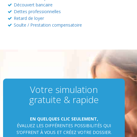
Découvert bancaire
Dettes professionnelles
Retard de loyer
Soulte / Prestation compensatoire
Votre simulation
gratuite & rapide
EN QUELQUES CLIC SEULEMENT,
ÉVALUEZ LES DIFFÉRENTES POSSIBILITÉS QUI
S’OFFRENT À VOUS ET CRÉEZ VOTRE DOSSIER.