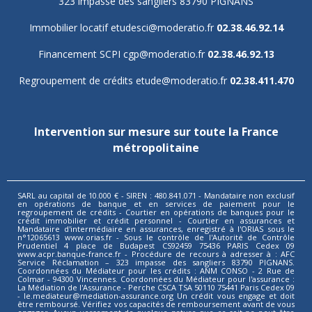
323 impasse des sangliers 83790 PIGNANS
Immobilier locatif
etudesci@moderatio.fr
02.38.46.92.14
Financement SCPI
cgp@moderatio.fr
02.38.46.92.13
Regroupement de crédits
etude@moderatio.fr
02.38.411.470
Intervention sur mesure sur toute la France
métropolitaine
SARL au capital de 10.000 € - SIREN : 480.841.071 - Mandataire non exclusif
en opérations de banque et en services de paiement pour le
regroupement de crédits - Courtier en opérations de banques pour le
crédit immobilier et crédit personnel - Courtier en assurances et
Mandataire d'intermédiaire en assurances, enregistré à l'ORIAS sous le
n°12065613 www.orias.fr - Sous le contrôle de l'Autorité de Contrôle
Prudentiel 4 place de Budapest CS92459 75436 PARIS Cedex 09
www.acpr.banque-france.fr - Procédure de recours à adresser à : AFC
Service Réclamation – 323 impasse des sangliers 83790 PIGNANS.
Coordonnées du Médiateur pour les crédits : ANM CONSO - 2 Rue de
Colmar - 94300 Vincennes. Coordonnées du Médiateur pour l'assurance :
La Médiation de l'Assurance - Perche CSCA TSA 50110 75441 Paris Cedex 09
- le.mediateur@mediation-assurance.org Un crédit vous engage et doit
être remboursé. Vérifiez vos capacités de remboursement avant de vous